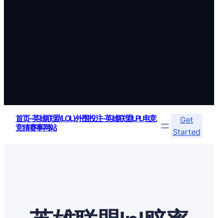
首页–英雄联盟(LOL)外围投注-英雄联盟LPL电竞
Get
竞猜赛事网站
Started