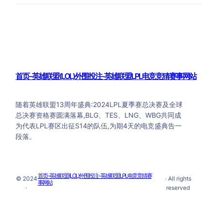
首页–英雄联盟(LOL)外围投注-英雄联盟LPL电竞竞猜赛事网站
随着英雄联盟13周年盛典:2024LPL夏季赛总决赛及全球
总决赛资格赛圆满落幕,BLG、TES、LNG、WBG共同成
为代表LPL赛区出征S14的队伍,为期4天的电竞盛典告一
段落。
首页–英雄联盟(LOL)外围投注-英雄联盟LPL电竞竞猜赛
© 2024
· All rights
事网站
·
reserved