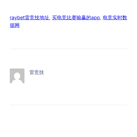
raybet雷竞技地址
, 
买电竞比赛输赢的app
, 
电竞实时数
据网
雷竞技