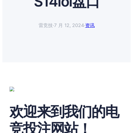
S14lol盘口
雷竞技
·
7 月 12, 2024
·
资讯
欢迎来到我们的电
竞投注网站！