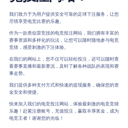
我们致力于为用户提供安全可靠的足球下注服务，让您
尽情享受电竞比赛的乐趣。
作为一款类似雷竞技的电竞投注网站，我们拥有丰富的
赛事资源和多样化的玩法，让您可以随时随地参与电竞
竞猜，感受刺激的下注体验。
在我们的网站上，您不仅可以轻松投注，还可以随时查
看赛事直播和最新赛况，及时了解各种战队的表现和赛
事走势。
我们提供多种支付方式和快速的提现服务，确保您的资
金安全和便捷。
快来加入我们的电竞投注网站，体验最刺激的电竞竞猜
乐趣！赶紧注册账号，充值投注，赢取丰厚奖金，成为
电竞王者！谢谢您的光临！