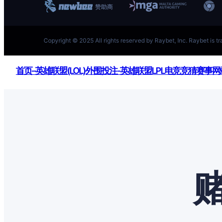
首页–英雄联盟(LOL)外围投注-英雄联盟LPL电竞竞猜赛事网
赌