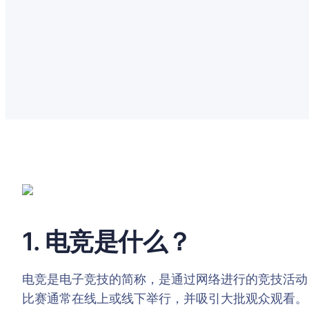
1. 电竞是什么？
电竞是电子竞技的简称，是通过网络进行的竞技活动
比赛通常在线上或线下举行，并吸引大批观众观看。