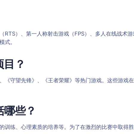
RTS）、第一人称射击游戏（FPS）、多人在线战术游
模式。
项目？
、《守望先锋》、《王者荣耀》等热门游戏。这些游戏在
括哪些？
的训练、心理素质的培养等。为了在激烈的比赛中取得胜