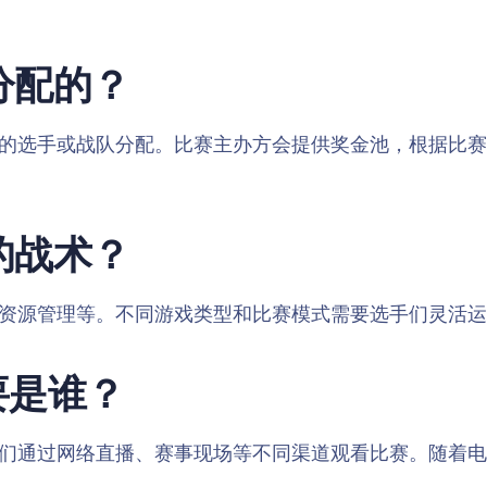
分配的？
的选手或战队分配。比赛主办方会提供奖金池，根据比赛
的战术？
资源管理等。不同游戏类型和比赛模式需要选手们灵活运
要是谁？
们通过网络直播、赛事现场等不同渠道观看比赛。随着电