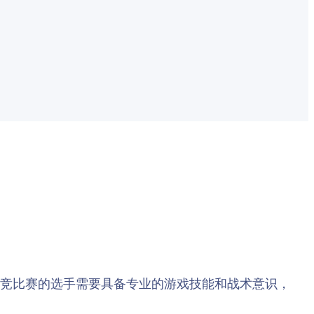
竞比赛的选手需要具备专业的游戏技能和战术意识，