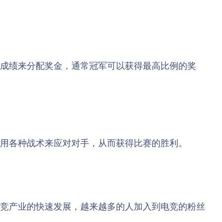
成绩来分配奖金，通常冠军可以获得最高比例的奖
用各种战术来应对对手，从而获得比赛的胜利。
竞产业的快速发展，越来越多的人加入到电竞的粉丝