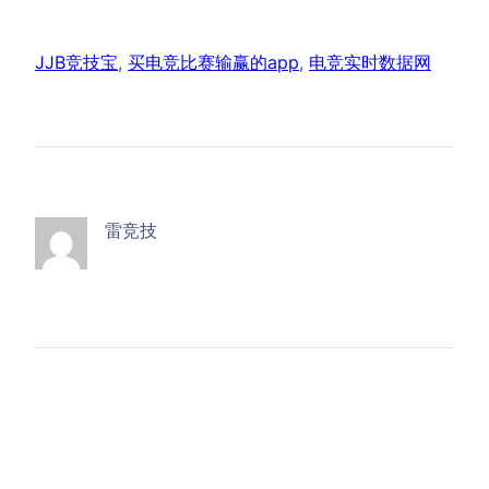
JJB竞技宝
, 
买电竞比赛输赢的app
, 
电竞实时数据网
雷竞技