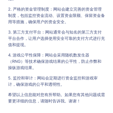
2. 严格的资金管理制度：网站会建立完善的资金管理
制度，包括监控资金流动、设置资金限额、保留资金备
用等措施，确保用户的资金安全。
3. 第三方支付平台：网站通常会与知名的第三方支付
平台合作，让用户选择使用安全可靠的支付方式进行充
值和提现。
4. 游戏公平性保障：网站会采用随机数发生器
（RNG）等技术确保游戏结果的公平性，防止作弊和
操纵游戏结果。
5. 监控和审计：网站会定期进行资金监控和游戏审
计，确保游戏的公平和透明性。
希望以上信息能对您有所帮助。如果您有其他问题或需
要更详细的信息，请随时告诉我。谢谢！