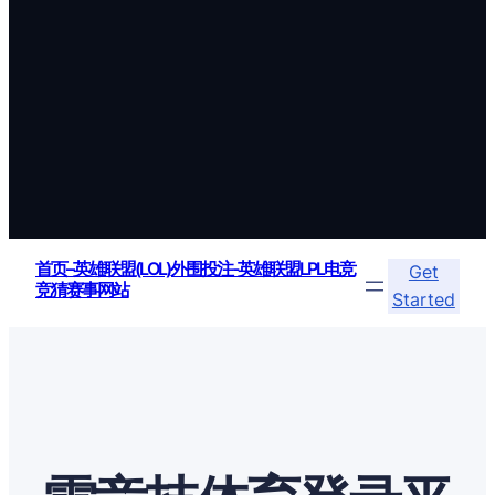
首页–英雄联盟(LOL)外围投注-英雄联盟LPL电竞
Get
竞猜赛事网站
Started