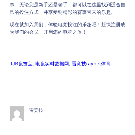
事。无论您是新手还是老手，都可以在这里找到适合自
己的投注方式，并享受到精彩的赛事带来的乐趣。
现在就加入我们，体验电竞投注的乐趣吧！赶快注册成
为我们的会员，开启您的电竞之旅！
JJB竞技宝
, 
电竞实时数据网
, 
雷竞技raybet体育
雷竞技