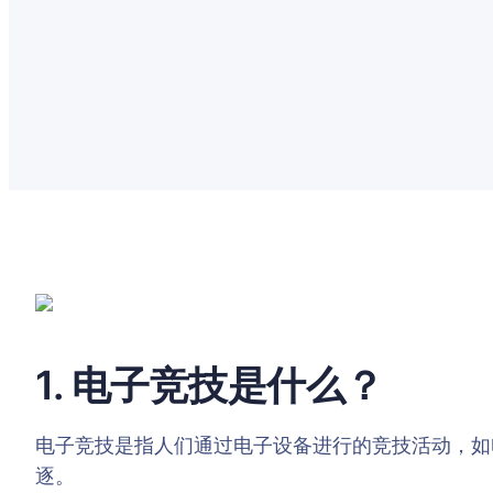
1. 电子竞技是什么？
电子竞技是指人们通过电子设备进行的竞技活动，如
逐。