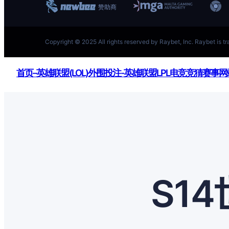
首页–英雄联盟(LOL)外围投注-英雄联盟LPL电竞竞猜赛事网
S1