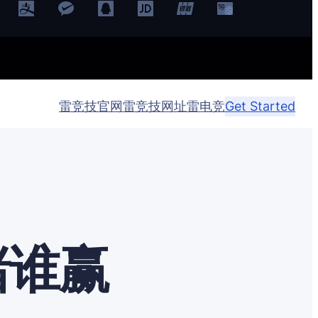
雷竞技官网
雷竞技网址
雷电竞
Get Started
赌谁赢