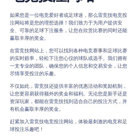
如果您是一位电竞爱好者或足球迷，那么雷竞技电竞投
注网站将是您的理想选择！我们致力于为用户提供安
全、可靠的足球下注服务，让您在欣赏比赛的同时还能
赢取丰厚的奖金。
在雷竞技网站上，您可以找到各种电竞赛事和足球比赛
的实时赔率，轻松下注您心仪的球队或选手。我们拥有
一支专业的团队，确保您的个人信息和交易安全，让您
尽情享受投注的乐趣。
不仅如此，雷竞技还提供丰富的优惠活动和奖励机制，
让您更容易获得额外的奖金和福利。无论您是新手还是
资深玩家，都能在雷竞技找到适合自己的投注方式，并
有机会赢取丰厚的奖金。
赶紧加入雷竞技电竞投注网站，体验最刺激的电竞和足
球投注乐趣吧！