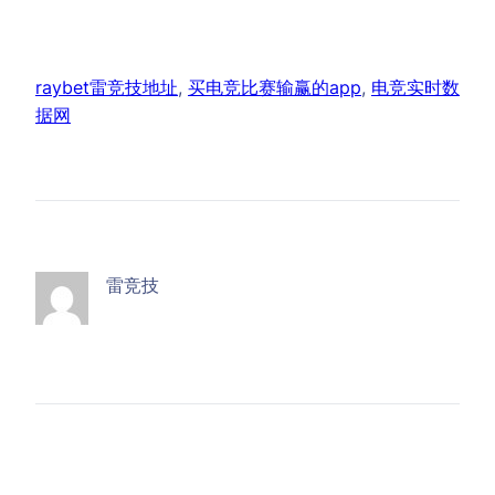
raybet雷竞技地址
, 
买电竞比赛输赢的app
, 
电竞实时数
据网
雷竞技