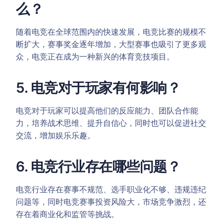
么？
随着电竞在全球范围内的快速发展，电竞比赛的规模不
断扩大，赛事奖金逐年增加，大型赛事也吸引了更多观
众，电竞正在成为一种新兴的体育竞技项目。
5. 电竞对于玩家有何影响？
电竞对于玩家可以提高他们的反应能力、团队合作能
力，培养战术思维、提升自信心，同时也可以促进社交
交流，增加娱乐乐趣。
6. 电竞行业存在哪些问题？
电竞行业存在赛事不规范、选手职业化不够、违规违纪
问题等，同时电竞赛事投资风险大，市场竞争激烈，还
存在着商业化和监管等挑战。