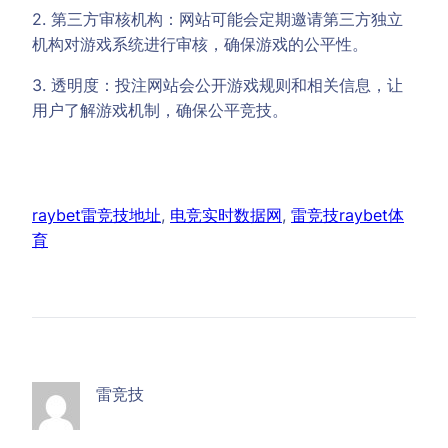
2. 第三方审核机构：网站可能会定期邀请第三方独立
机构对游戏系统进行审核，确保游戏的公平性。
3. 透明度：投注网站会公开游戏规则和相关信息，让
用户了解游戏机制，确保公平竞技。
raybet雷竞技地址
, 
电竞实时数据网
, 
雷竞技raybet体
育
雷竞技