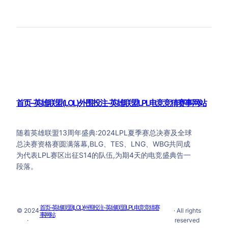
首页–英雄联盟(LOL)外围投注-英雄联盟LPL电竞竞猜赛事网站
随着英雄联盟13周年盛典:2024LPL夏季赛总决赛及全球
总决赛资格赛圆满落幕,BLG、TES、LNG、WBG共同成
为代表LPL赛区出征S14的队伍,为期4天的电竞盛典告一
段落。
首页–英雄联盟(LOL)外围投注-英雄联盟LPL电竞竞猜赛
© 2024
· All rights
事网站
·
reserved