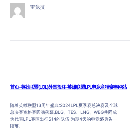
雷竞技
首页–英雄联盟(LOL)外围投注-英雄联盟LPL电竞竞猜赛事网站
随着英雄联盟13周年盛典:2024LPL夏季赛总决赛及全球
总决赛资格赛圆满落幕,BLG、TES、LNG、WBG共同成
为代表LPL赛区出征S14的队伍,为期4天的电竞盛典告一
段落。