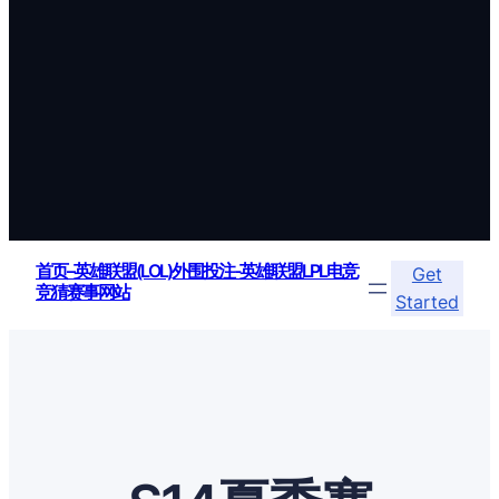
首页–英雄联盟(LOL)外围投注-英雄联盟LPL电竞
Get
竞猜赛事网站
Started