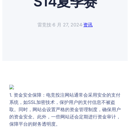
S14夏季赛
雷竞技
·
6 月 27, 2024
·
资讯
1. 资金安全保障：电竞投注网站通常会采用安全的支付
系统，如SSL加密技术，保护用户的支付信息不被盗
取。同时，网站会设置严格的资金管理制度，确保用户
的资金安全。此外，一些网站还会定期进行资金审计，
保障平台的财务透明度。