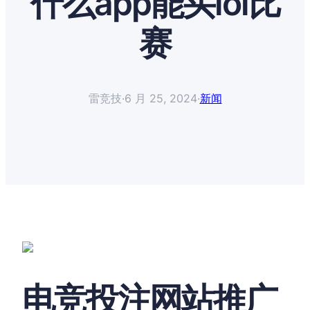
什么app能买lol比
赛
雷竞技
·
6 月 25, 2024
·
新闻
电竞投注网站推广