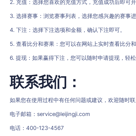
2. 充值：选择您喜欢的充值方式，充值成功后即可
3. 选择赛事：浏览赛事列表，选择您感兴趣的赛事
4. 下注：选择下注选项和金额，确认下注即可。
5. 查看比分和赛果：您可以在网站上实时查看比分
6. 提现：如果赢得下注，您可以随时申请提现，轻
联系我们：
如果您在使用过程中有任何问题或建议，欢迎随时联
电子邮箱：service@leijingji.com
电话：400-123-4567