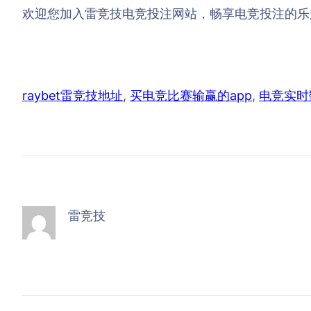
欢迎您加入雷竞技电竞投注网站，畅享电竞投注的乐
raybet雷竞技地址
, 
买电竞比赛输赢的app
, 
电竞实时
雷竞技