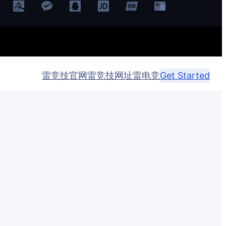
雷竞技官网
雷竞技网址
雷电竞
Get Started