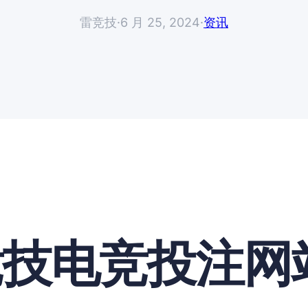
雷竞技
·
6 月 25, 2024
·
资讯
竞技电竞投注网