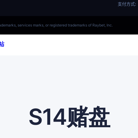
站
S14赌盘