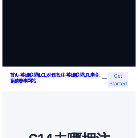
首页–英雄联盟(LOL)外围投注-英雄联盟LPL电竞
Get
竞猜赛事网站
Started