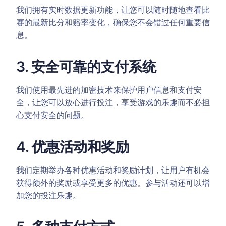
我们拥有实时数据更新功能，让您可以随时随地查看比
赛的最新比分和赔率变化，确保您不会错过任何重要信
息。
3. 安全可靠的支付系统
我们使用最先进的加密技术来保护用户信息和支付安
全，让您可以放心进行投注，享受游戏的乐趣而不必担
心支付安全的问题。
4. 优惠活动和奖励
我们定期举办各种优惠活动和奖励计划，让用户有机会
获得额外的奖励或享受更多的优惠。参与活动还可以增
加您的投注乐趣。