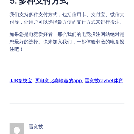
5. 多种支付方式
我们支持多种支付方式，包括信用卡、支付宝、微信支
付等，让用户可以选择最方便的支付方式来进行投注。
如果您是电竞爱好者，那么我们的电竞投注网站绝对是
您最好的选择。快来加入我们，一起体验刺激的电竞投
注吧！
JJB竞技宝
, 
买电竞比赛输赢的app
, 
雷竞技raybet体育
雷竞技