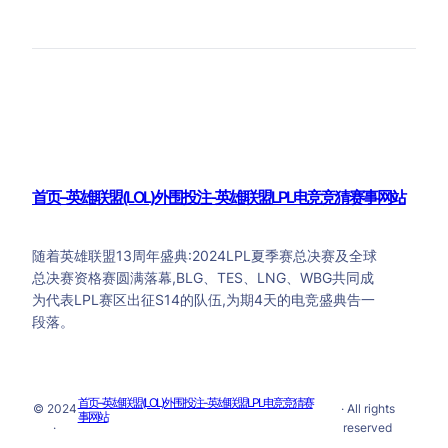
首页–英雄联盟(LOL)外围投注-英雄联盟LPL电竞竞猜赛事网站
随着英雄联盟13周年盛典:2024LPL夏季赛总决赛及全球
总决赛资格赛圆满落幕,BLG、TES、LNG、WBG共同成
为代表LPL赛区出征S14的队伍,为期4天的电竞盛典告一
段落。
首页–英雄联盟(LOL)外围投注-英雄联盟LPL电竞竞猜赛
© 2024
· All rights
事网站
·
reserved