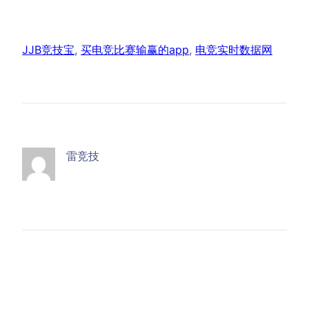
JJB竞技宝
, 
买电竞比赛输赢的app
, 
电竞实时数据网
雷竞技