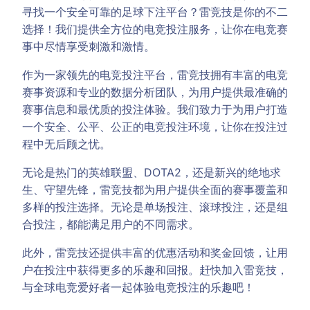
寻找一个安全可靠的足球下注平台？雷竞技是你的不二
选择！我们提供全方位的电竞投注服务，让你在电竞赛
事中尽情享受刺激和激情。
作为一家领先的电竞投注平台，雷竞技拥有丰富的电竞
赛事资源和专业的数据分析团队，为用户提供最准确的
赛事信息和最优质的投注体验。我们致力于为用户打造
一个安全、公平、公正的电竞投注环境，让你在投注过
程中无后顾之忧。
无论是热门的英雄联盟、DOTA2，还是新兴的绝地求
生、守望先锋，雷竞技都为用户提供全面的赛事覆盖和
多样的投注选择。无论是单场投注、滚球投注，还是组
合投注，都能满足用户的不同需求。
此外，雷竞技还提供丰富的优惠活动和奖金回馈，让用
户在投注中获得更多的乐趣和回报。赶快加入雷竞技，
与全球电竞爱好者一起体验电竞投注的乐趣吧！