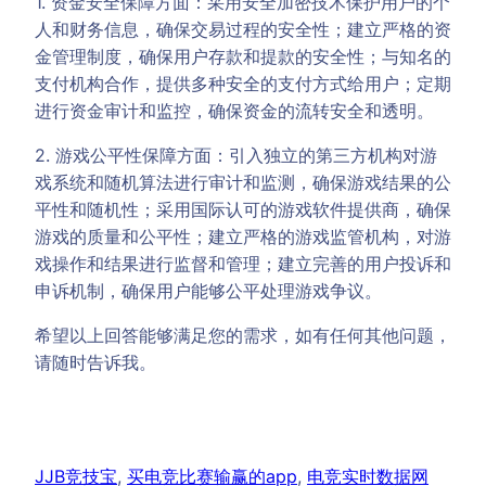
1. 资金安全保障方面：采用安全加密技术保护用户的个
人和财务信息，确保交易过程的安全性；建立严格的资
金管理制度，确保用户存款和提款的安全性；与知名的
支付机构合作，提供多种安全的支付方式给用户；定期
进行资金审计和监控，确保资金的流转安全和透明。
2. 游戏公平性保障方面：引入独立的第三方机构对游
戏系统和随机算法进行审计和监测，确保游戏结果的公
平性和随机性；采用国际认可的游戏软件提供商，确保
游戏的质量和公平性；建立严格的游戏监管机构，对游
戏操作和结果进行监督和管理；建立完善的用户投诉和
申诉机制，确保用户能够公平处理游戏争议。
希望以上回答能够满足您的需求，如有任何其他问题，
请随时告诉我。
JJB竞技宝
, 
买电竞比赛输赢的app
, 
电竞实时数据网