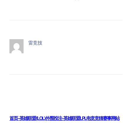
雷竞技
首页–英雄联盟(LOL)外围投注-英雄联盟LPL电竞竞猜赛事网站