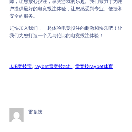
障，让您放心投注，享受游戏的乐趣。我们致力于为用
户提供最好的电竞投注体验，让您感受到专业、便捷和
安全的服务。
赶快加入我们，一起体验电竞投注的刺激和快乐吧！让
我们为您打造一个无与伦比的电竞投注体验！
JJB竞技宝
, 
raybet雷竞技地址
, 
雷竞技raybet体育
雷竞技