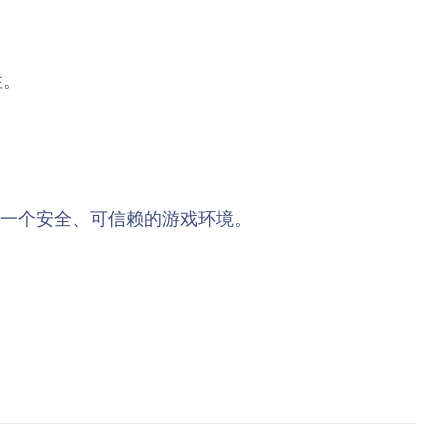
性。
一个安全、可信赖的游戏环境。