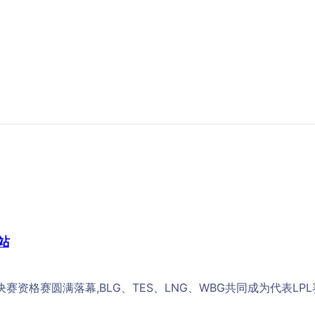
站
决赛资格赛圆满落幕,BLG、TES、LNG、WBG共同成为代表L