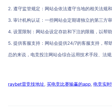
2. 遵守监管规定：网站会依法遵守当地的相关法规
3. 审计机构认证：一些网站会定期请独立的第三
4. 设置限制：网站会设定存款和下注的限额，以帮
5. 提供客服支持：网站会提供24/7的客服支持，
总的来说，电竞投注网站会综合运用技术手段、法规
raybet雷竞技地址
, 
买电竞比赛输赢的app
, 
电竞实时