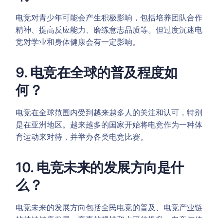
电竞对青少年可能会产生积极影响，包括培养团队合作
精神、提高反应能力、磨练意志品质等。但过度沉迷电
竞对学业和身体健康会有一定影响。
9. 电竞在全球的普及程度如
何？
电竞在全球范围内受到越来越多人的关注和认可，特别
是在亚洲地区。越来越多的国家开始将电竞作为一种体
育运动来对待，并举办各类电竞比赛。
10. 电竞未来的发展方向是什
么？
电竞未来的发展方向包括全民电竞的普及、电竞产业链