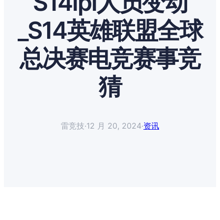
S14lpl人员变动
_S14英雄联盟全球
总决赛电竞赛事竞
猜
雷竞技
·
12 月 20, 2024
·
资讯