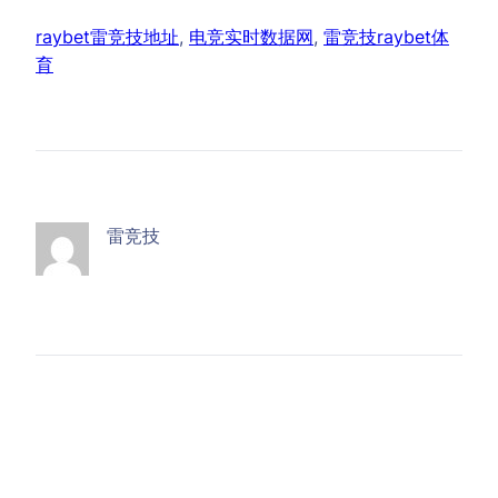
raybet雷竞技地址
, 
电竞实时数据网
, 
雷竞技raybet体
育
雷竞技