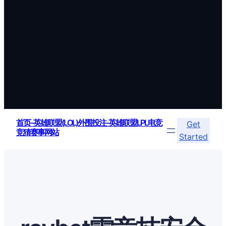
首页–英雄联盟(LOL)外围投注-英雄联盟LPL电竞
Get
竞猜赛事网站
Started