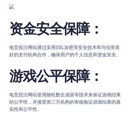
资金安全保障：
电竞投注网站通过采用SSL加密等安全技术和与信誉良
好的支付机构合作，确保用户的个人信息和资金安全。
游戏公平保障：
电竞投注网站使用随机数生成器等技术来保证游戏结果
的公平性，并接受第三方机构的审核验证游戏结果的真
实性和公平性。