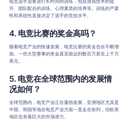
电竞选手需要进行长时间的训练，包括游戏技术的提
升、团队配合的训练、心理素质的培养等。训练的严肃
性和系统性直接决定了选手的竞技水平。
4. 电竞比赛的奖金高吗？
随着电竞产业的快速发展，电竞比赛的奖金也在不断增
加。一些大型赛事的奖金甚至能达到数百万甚至上千万
美元。
5. 电竞在全球范围内的发展情
况如何？
全球范围内，电竞产业正在蓬勃发展，亚洲地区尤其是
中国、韩国等地在电竞产业方面一直走在前列，但欧美
地区也有着巨大的市场潜力。