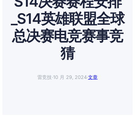
S14决赛赛程安排
_S14英雄联盟全球
总决赛电竞赛事竞
猜
雷竞技
·
10 月 29, 2024
·
文章