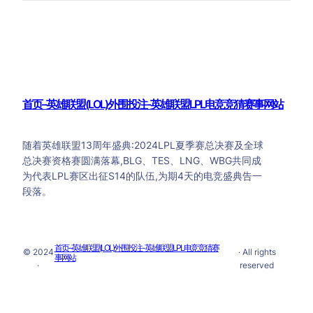
首页–英雄联盟(LOL)外围投注-英雄联盟LPL电竞竞猜赛事网站
随着英雄联盟13周年盛典:2024LPL夏季赛总决赛及全球
总决赛资格赛圆满落幕,BLG、TES、LNG、WBG共同成
为代表LPL赛区出征S14的队伍,为期4天的电竞盛典告一
段落。
首页–英雄联盟(LOL)外围投注-英雄联盟LPL电竞竞猜赛
© 2024
· All rights
事网站
·
reserved