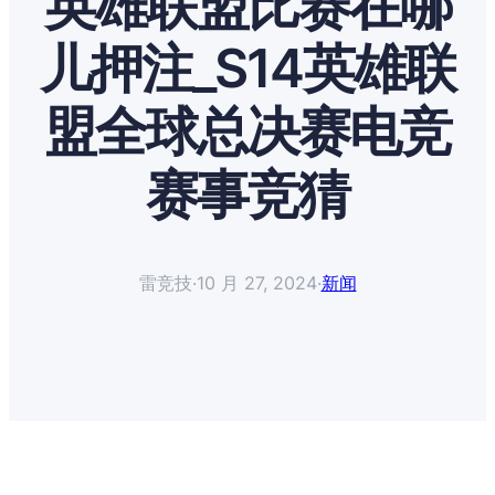
英雄联盟比赛在哪
儿押注_S14英雄联
盟全球总决赛电竞
赛事竞猜
雷竞技
·
10 月 27, 2024
·
新闻