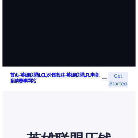
首页–英雄联盟(LOL)外围投注-英雄联盟LPL电竞
Get
竞猜赛事网站
Started