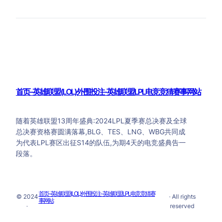
首页–英雄联盟(LOL)外围投注-英雄联盟LPL电竞竞猜赛事网站
随着英雄联盟13周年盛典:2024LPL夏季赛总决赛及全球
总决赛资格赛圆满落幕,BLG、TES、LNG、WBG共同成
为代表LPL赛区出征S14的队伍,为期4天的电竞盛典告一
段落。
首页–英雄联盟(LOL)外围投注-英雄联盟LPL电竞竞猜赛
© 2024
· All rights
事网站
·
reserved