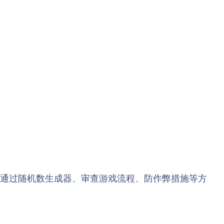
通过随机数生成器、审查游戏流程、防作弊措施等方