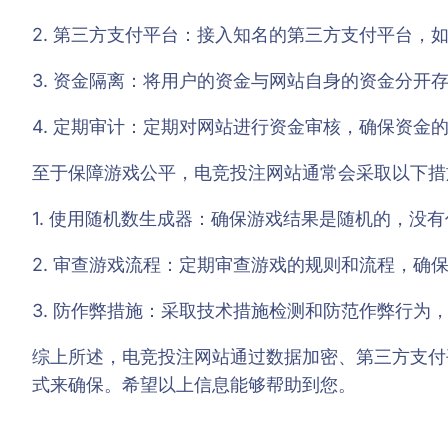
2. 第三方支付平台：接入知名的第三方支付平台，如P
3. 资金隔离：将用户的资金与网站自身的资金分开
4. 定期审计：定期对网站进行资金审核，确保资金
至于保障游戏公平，电竞投注网站通常会采取以下措
1. 使用随机数生成器：确保游戏结果是随机的，没
2. 审查游戏流程：定期审查游戏的规则和流程，确
3. 防作弊措施：采取技术措施检测和防范作弊行为
综上所述，电竞投注网站通过数据加密、第三方支付
式来确保。希望以上信息能够帮助到您。