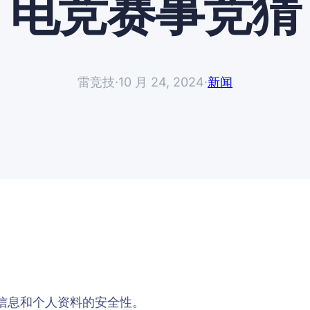
电竞赛事竞猜
雷竞技
·
10 月 24, 2024
·
新闻
易信息和个人资料的安全性。