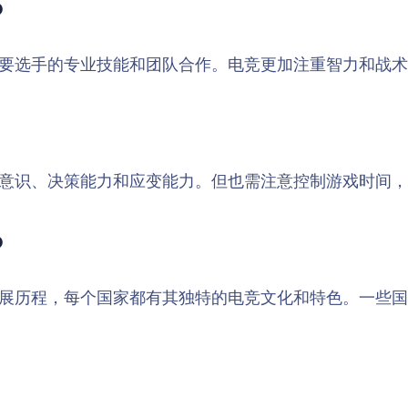
？
要选手的专业技能和团队合作。电竞更加注重智力和战术
意识、决策能力和应变能力。但也需注意控制游戏时间，
？
展历程，每个国家都有其独特的电竞文化和特色。一些国