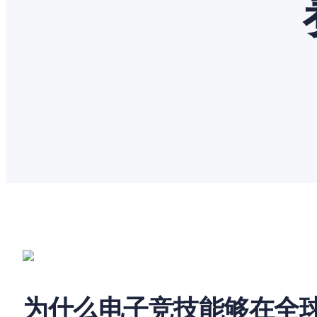
为什么电子竞技能够在全