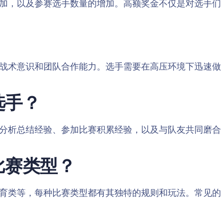
加，以及参赛选手数量的增加。高额奖金不仅是对选手们
战术意识和团队合作能力。选手需要在高压环境下迅速做
选手？
分析总结经验、参加比赛积累经验，以及与队友共同磨合
比赛类型？
体育类等，每种比赛类型都有其独特的规则和玩法。常见