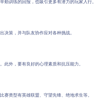
辛勤训练的回报，也吸引更多有潜力的玩家入行。
出决策，并与队友协作应对各种挑战。
。此外，要有良好的心理素质和抗压能力。
的比赛类型有英雄联盟、守望先锋、绝地求生等。