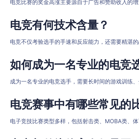
电竞比赛的奖金高涨主要源自于广告和赞助收入的增
电竞有何技术含量？
电竞不仅考验选手的手速和反应能力，还需要精湛的
如何成为一名专业的电竞
成为一名专业的电竞选手，需要长时间的游戏训练、
电竞赛事中有哪些常见的
电子竞技比赛类型多样，包括射击类、MOBA类、