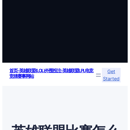
首页–英雄联盟(LOL)外围投注-英雄联盟LPL电竞
Get
竞猜赛事网站
Started