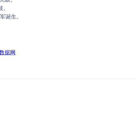
技。
冠军诞生。
数据网