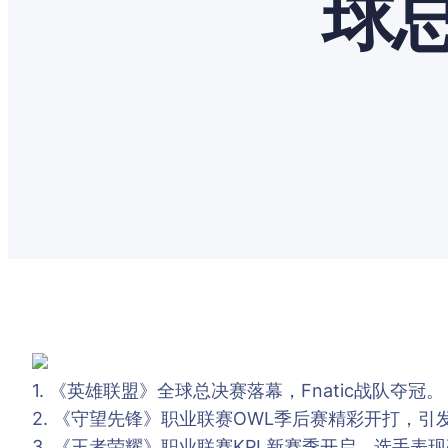
球
1. 《英雄联盟》全球总决赛落幕，Fnatic战队夺冠。
2. 《守望先锋》职业联赛OWL季后赛精彩开打，引
3. 《王者荣耀》职业联赛KPL新赛季开启，选手表