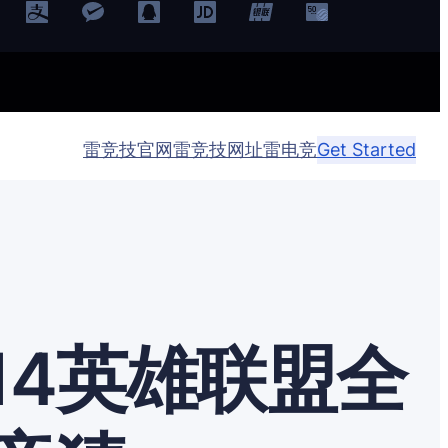
雷竞技官网
雷竞技网址
雷电竞
Get Started
14英雄联盟全