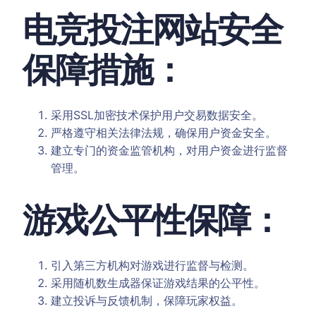
电竞投注网站安全
保障措施：
采用SSL加密技术保护用户交易数据安全。
严格遵守相关法律法规，确保用户资金安全。
建立专门的资金监管机构，对用户资金进行监督
管理。
游戏公平性保障：
引入第三方机构对游戏进行监督与检测。
采用随机数生成器保证游戏结果的公平性。
建立投诉与反馈机制，保障玩家权益。