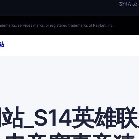
站
站_S14英雄