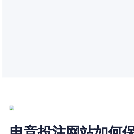
电竞投注网站如何