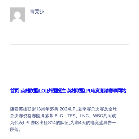
雷竞技
首页–英雄联盟(LOL)外围投注-英雄联盟LPL电竞竞猜赛事网站
随着英雄联盟13周年盛典:2024LPL夏季赛总决赛及全球
总决赛资格赛圆满落幕,BLG、TES、LNG、WBG共同成
为代表LPL赛区出征S14的队伍,为期4天的电竞盛典告一
段落。