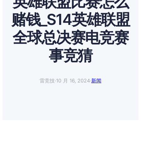
英雄联盟比赛怎么
赌钱_S14英雄联盟
全球总决赛电竞赛
事竞猜
雷竞技
·
10 月 16, 2024
·
新闻