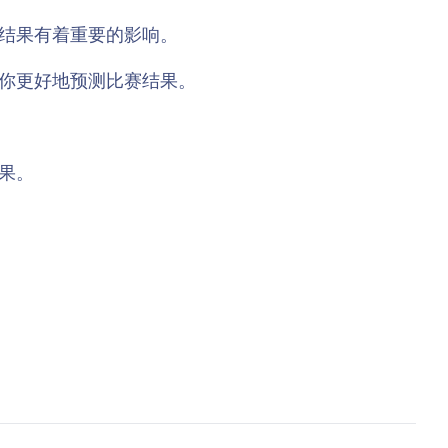
赛结果有着重要的影响。
助你更好地预测比赛结果。
果。