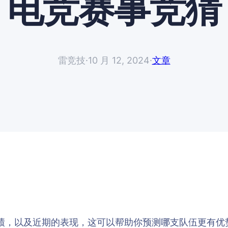
电竞赛事竞猜
雷竞技
·
10 月 12, 2024
·
文章
成绩，以及近期的表现，这可以帮助你预测哪支队伍更有优