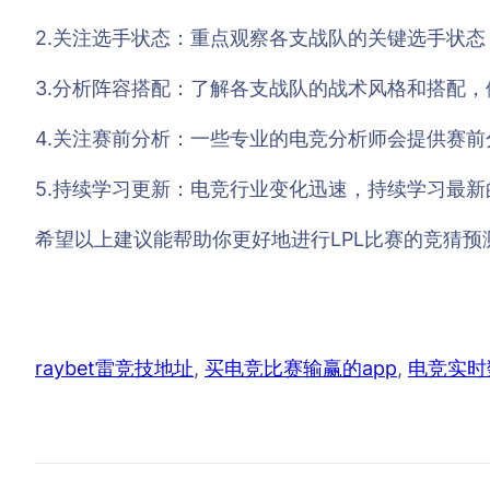
2.关注选手状态：重点观察各支战队的关键选手状
3.分析阵容搭配：了解各支战队的战术风格和搭配
4.关注赛前分析：一些专业的电竞分析师会提供赛
5.持续学习更新：电竞行业变化迅速，持续学习最
希望以上建议能帮助你更好地进行LPL比赛的竞猜预
raybet雷竞技地址
, 
买电竞比赛输赢的app
, 
电竞实时