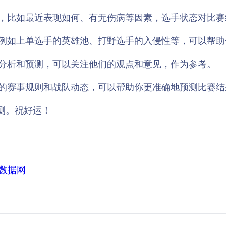
态，比如最近表现如何、有无伤病等因素，选手状态对比
，例如上单选手的英雄池、打野选手的入侵性等，可以帮
前分析和预测，可以关注他们的观点和意见，作为参考。
新的赛事规则和战队动态，可以帮助你更准确地预测比赛结
测。祝好运！
数据网