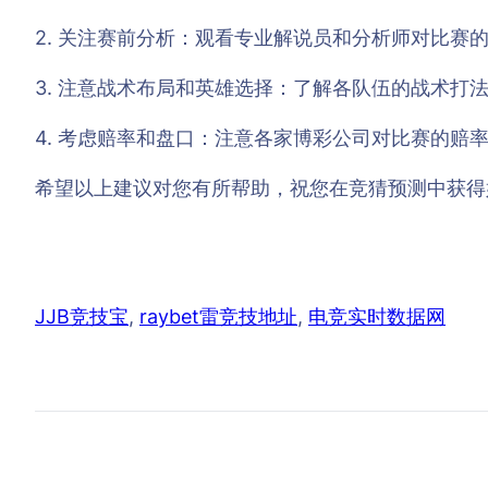
2. 关注赛前分析：观看专业解说员和分析师对比赛
3. 注意战术布局和英雄选择：了解各队伍的战术打
4. 考虑赔率和盘口：注意各家博彩公司对比赛的赔
希望以上建议对您有所帮助，祝您在竞猜预测中获得
JJB竞技宝
, 
raybet雷竞技地址
, 
电竞实时数据网