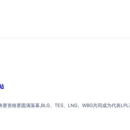
站
决赛资格赛圆满落幕,BLG、TES、LNG、WBG共同成为代表L