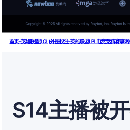
首页–英雄联盟(LOL)外围投注-英雄联盟LPL电竞竞猜赛事网
S14主播被