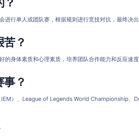
的？
会进行单人或团队赛，根据规则进行竞技对抗，最终决出
艰苦？
好的身体素质和心理素质，培养团队合作能力和反应速度
赛事？
EM）、League of Legends World Championsh
？