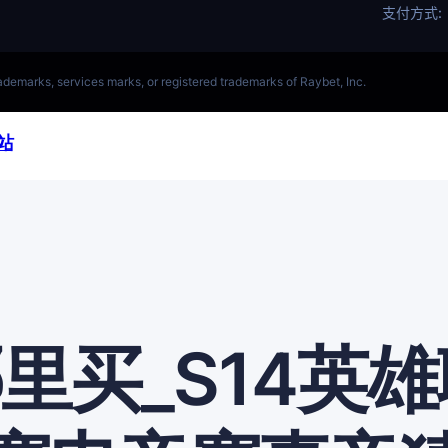
站
负哪里买_S14