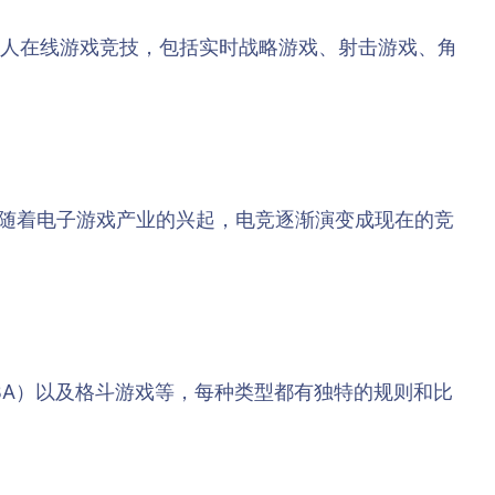
人在线游戏竞技，包括实时战略游戏、射击游戏、角
，随着电子游戏产业的兴起，电竞逐渐演变成现在的竞
BA）以及格斗游戏等，每种类型都有独特的规则和比