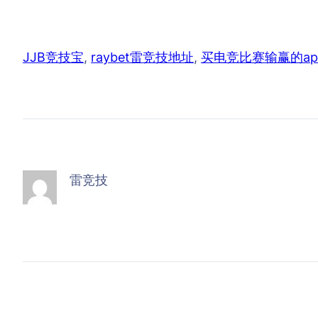
JJB竞技宝
, 
raybet雷竞技地址
, 
买电竞比赛输赢的ap
雷竞技