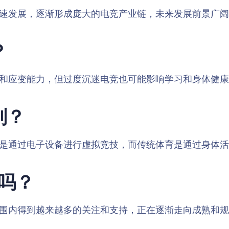
速发展，逐渐形成庞大的电竞产业链，未来发展前景广阔
？
和应变能力，但过度沉迷电竞也可能影响学习和身体健康
别？
是通过电子设备进行虚拟竞技，而传统体育是通过身体活
行吗？
围内得到越来越多的关注和支持，正在逐渐走向成熟和规