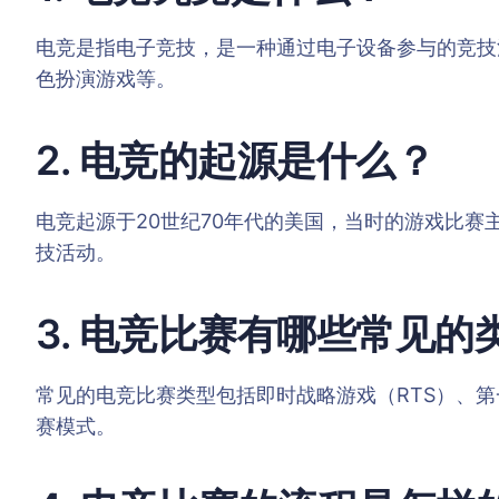
电竞是指电子竞技，是一种通过电子设备参与的竞技
色扮演游戏等。
2. 电竞的起源是什么？
电竞起源于20世纪70年代的美国，当时的游戏比赛
技活动。
3. 电竞比赛有哪些常见的
常见的电竞比赛类型包括即时战略游戏（RTS）、第
赛模式。