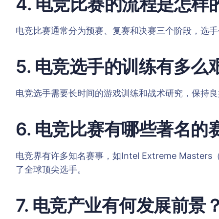
4. 电竞比赛的流程是怎样
电竞比赛通常分为预赛、复赛和决赛三个阶段，选手
5. 电竞选手的训练有多么
电竞选手需要长时间的游戏训练和战术研究，保持良
6. 电竞比赛有哪些著名的
电竞界有许多知名赛事，如Intel Extreme Masters（I
了全球顶尖选手。
7. 电竞产业有何发展前景