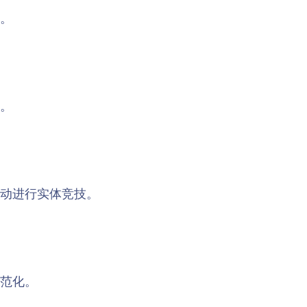
。
。
动进行实体竞技。
范化。