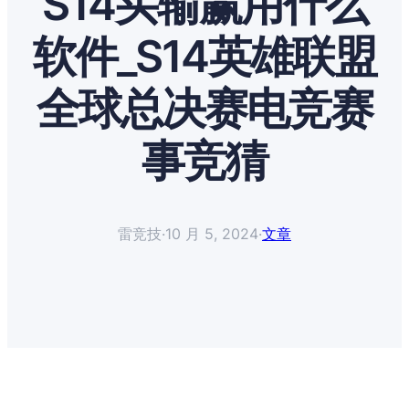
S14买输赢用什么
软件_S14英雄联盟
全球总决赛电竞赛
事竞猜
雷竞技
·
10 月 5, 2024
·
文章