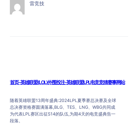
雷竞技
首页–英雄联盟(LOL)外围投注-英雄联盟LPL电竞竞猜赛事网站
随着英雄联盟13周年盛典:2024LPL夏季赛总决赛及全球
总决赛资格赛圆满落幕,BLG、TES、LNG、WBG共同成
为代表LPL赛区出征S14的队伍,为期4天的电竞盛典告一
段落。