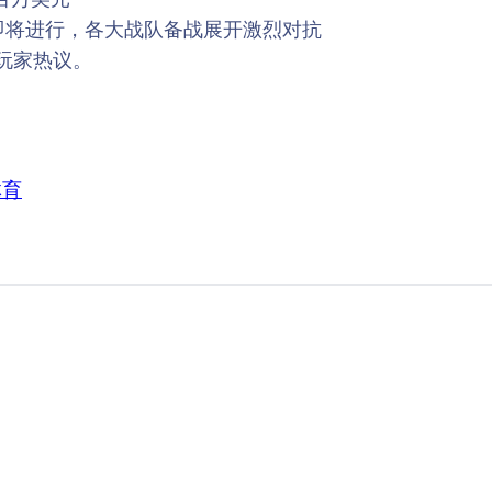
球总决赛即将进行，各大战队备战展开激烈对抗
起玩家热议。
体育