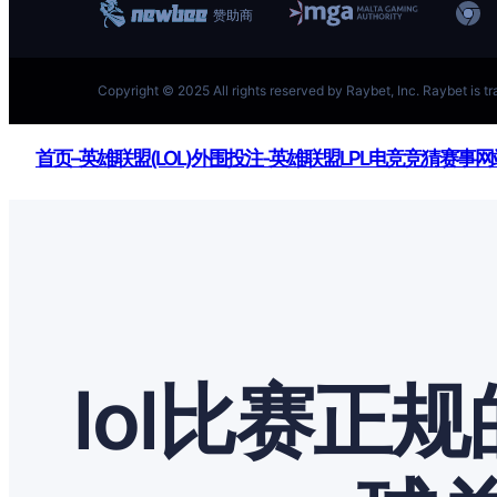
首页–英雄联盟(LOL)外围投注-英雄联盟LPL电竞竞猜赛事网
lol比赛正