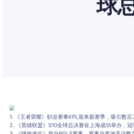
球
1. 《王者荣耀》职业赛事KPL迎来新赛季，吸引数
2. 《英雄联盟》S10全球总决赛在上海成功举办，冠军由
3. 《绝地求生》举办PGI.S赛事，赛事总奖池高达