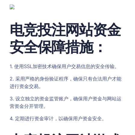
电竞投注网站资金
安全保障措施：
1. 使用SSL加密技术确保用户交易信息的安全传输。
2. 采用严格的身份验证程序，确保只有合法用户才能
进行资金交易。
3. 设立独立的资金监管账户，确保用户资金与网站运
营资金分开管理。
4. 定期进行资金审计，以确保用户资金安全。