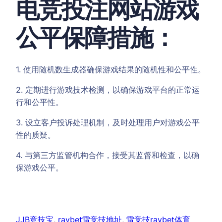
电竞投注网站游戏
公平保障措施：
1. 使用随机数生成器确保游戏结果的随机性和公平性。
2. 定期进行游戏技术检测，以确保游戏平台的正常运
行和公平性。
3. 设立客户投诉处理机制，及时处理用户对游戏公平
性的质疑。
4. 与第三方监管机构合作，接受其监督和检查，以确
保游戏公平。
JJB竞技宝
, 
raybet雷竞技地址
, 
雷竞技raybet体育