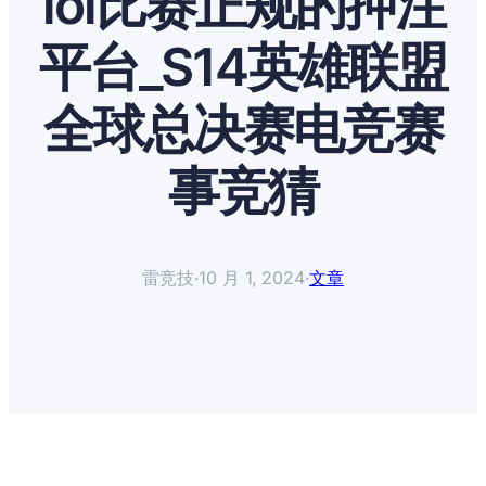
lol比赛正规的押注
平台_S14英雄联盟
全球总决赛电竞赛
事竞猜
雷竞技
·
10 月 1, 2024
·
文章