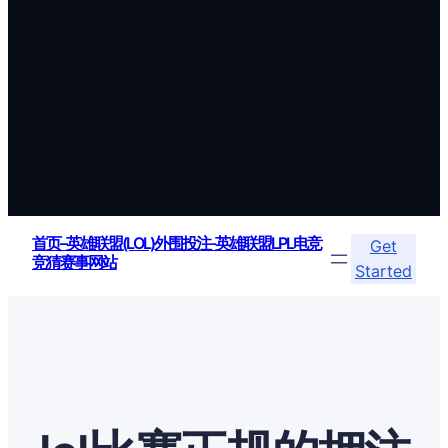
首页–英雄联盟(LOL)外围投注-英雄联盟LPL电竞
Get
竞猜赛事网站
Started