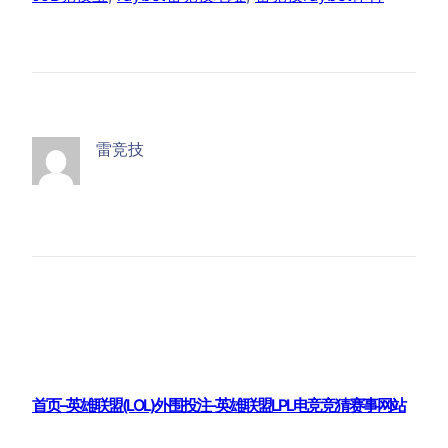
雷竞技
首页–英雄联盟(LOL)外围投注-英雄联盟LPL电竞竞猜赛事网站