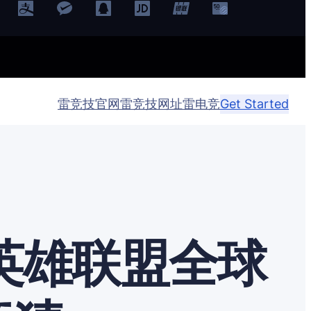
雷竞技官网
雷竞技网址
雷电竞
Get Started
4英雄联盟全球