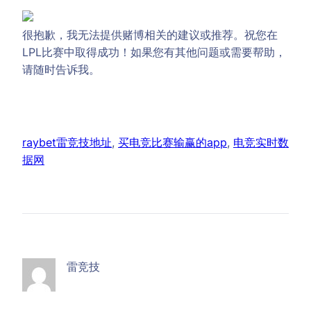
很抱歉，我无法提供赌博相关的建议或推荐。祝您在
LPL比赛中取得成功！如果您有其他问题或需要帮助，
请随时告诉我。
raybet雷竞技地址
, 
买电竞比赛输赢的app
, 
电竞实时数
据网
雷竞技