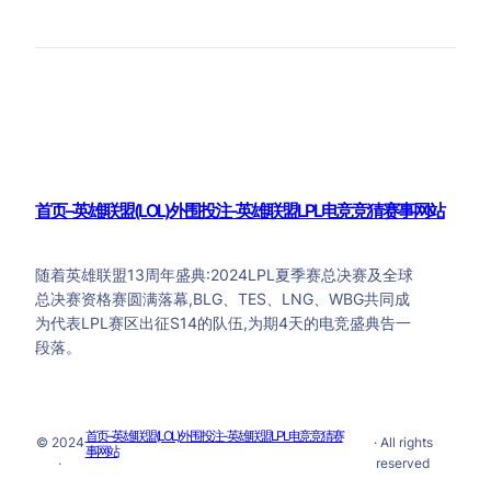
首页–英雄联盟(LOL)外围投注-英雄联盟LPL电竞竞猜赛事网站
随着英雄联盟13周年盛典:2024LPL夏季赛总决赛及全球
总决赛资格赛圆满落幕,BLG、TES、LNG、WBG共同成
为代表LPL赛区出征S14的队伍,为期4天的电竞盛典告一
段落。
首页–英雄联盟(LOL)外围投注-英雄联盟LPL电竞竞猜赛
© 2024
· All rights
事网站
·
reserved