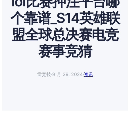
lol比赛押注平台哪
个靠谱_S14英雄联
盟全球总决赛电竞
赛事竞猜
雷竞技
·
9 月 29, 2024
·
资讯