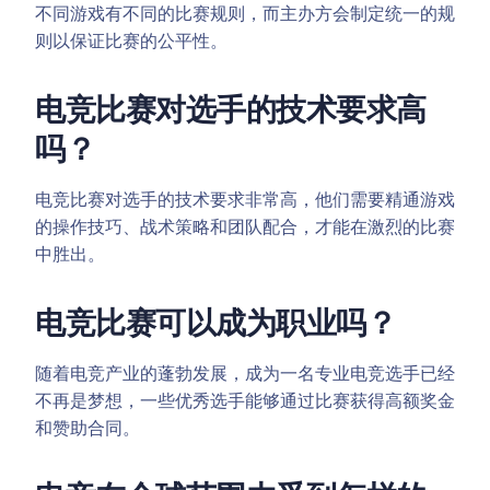
不同游戏有不同的比赛规则，而主办方会制定统一的规
则以保证比赛的公平性。
电竞比赛对选手的技术要求高
吗？
电竞比赛对选手的技术要求非常高，他们需要精通游戏
的操作技巧、战术策略和团队配合，才能在激烈的比赛
中胜出。
电竞比赛可以成为职业吗？
随着电竞产业的蓬勃发展，成为一名专业电竞选手已经
不再是梦想，一些优秀选手能够通过比赛获得高额奖金
和赞助合同。