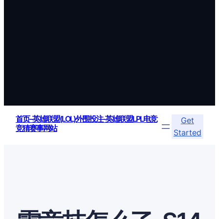
首页–英雄联盟(LOL)外围投注-英雄联盟LPL电竞
Get
竞猜赛事网站
Started