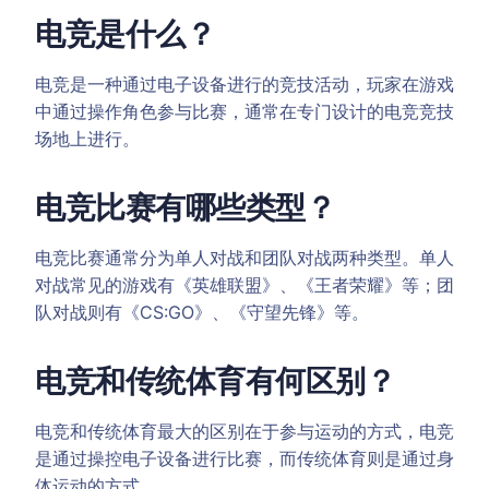
电竞是什么？
电竞是一种通过电子设备进行的竞技活动，玩家在游戏
中通过操作角色参与比赛，通常在专门设计的电竞竞技
场地上进行。
电竞比赛有哪些类型？
电竞比赛通常分为单人对战和团队对战两种类型。单人
对战常见的游戏有《英雄联盟》、《王者荣耀》等；团
队对战则有《CS:GO》、《守望先锋》等。
电竞和传统体育有何区别？
电竞和传统体育最大的区别在于参与运动的方式，电竞
是通过操控电子设备进行比赛，而传统体育则是通过身
体运动的方式。