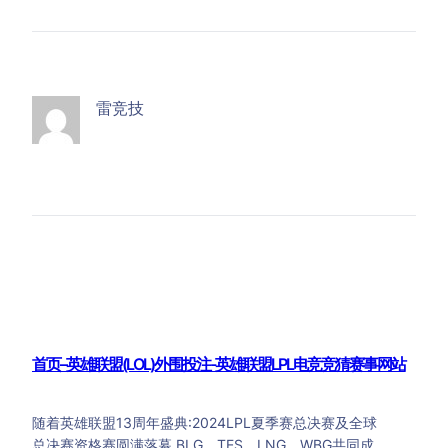
雷竞技
首页–英雄联盟(LOL)外围投注-英雄联盟LPL电竞竞猜赛事网站
随着英雄联盟13周年盛典:2024LPL夏季赛总决赛及全球
总决赛资格赛圆满落幕,BLG、TES、LNG、WBG共同成