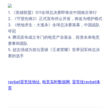
1. 《英雄联盟》S11全球总决赛即将在中国南京举行
2. 《守望先锋2》正式宣布停止开发，将改为维护模式
3. 《绝地求生：大逃杀》全球总决赛落幕，中国战队
夺冠
4. 腾讯宣布成立专门的电竞产业基金，投资未来电竞
赛事和团队
5. 赵志强成为首位晋级《王者荣耀》世界冠军杯总决
赛的选手
raybet雷竞技地址
, 
电竞实时数据网
, 
雷竞技raybet体
育