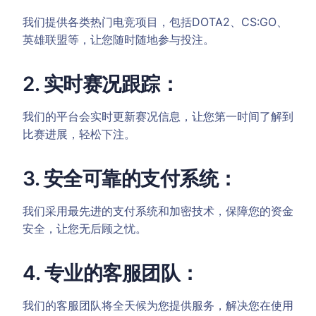
我们提供各类热门电竞项目，包括DOTA2、CS:GO、
英雄联盟等，让您随时随地参与投注。
2. 实时赛况跟踪：
我们的平台会实时更新赛况信息，让您第一时间了解到
比赛进展，轻松下注。
3. 安全可靠的支付系统：
我们采用最先进的支付系统和加密技术，保障您的资金
安全，让您无后顾之忧。
4. 专业的客服团队：
我们的客服团队将全天候为您提供服务，解决您在使用