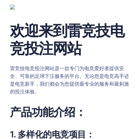
欢迎来到雷竞技电
竞投注网站
雷竞技电竞投注网站是一款专门为电竞爱好者提供安
全、可靠的足球下注服务的平台。无论您是电竞高手还
是电竞新手，我们都会为您提供最专业的服务和最刺激
的投注体验。
产品功能介绍：
1. 多样化的电竞项目：