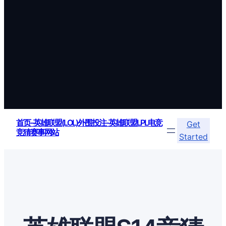
首页–英雄联盟(LOL)外围投注-英雄联盟LPL电竞
Get
竞猜赛事网站
Started