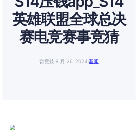
S14压钱app_S14
英雄联盟全球总决
赛电竞赛事竞猜
雷竞技
·
9 月 26, 2024
·
新闻