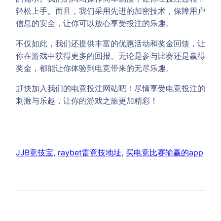
轻松上手。而且，我们采用先进的加密技术，保障用户
信息的安全，让你可以放心享受投注的乐趣。
不仅如此，我们还提供丰富的优惠活动和奖金回馈，让
你在游戏中获得更多的回报。无论是参与比赛还是赢得
奖金，都能让你体验到电竞带来的无尽乐趣。
赶快加入我们的电竞投注网站吧！尽情享受电竞投注的
刺激与乐趣，让你的游戏之旅更加精彩！
JJB竞技宝
, 
raybet雷竞技地址
, 
买电竞比赛输赢的app