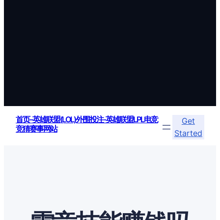
首页–英雄联盟(LOL)外围投注-英雄联盟LPL电竞
Get
竞猜赛事网站
Started