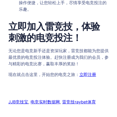
操作便捷，让您轻松上手，尽情享受电竞投注的
乐趣。
立即加入雷竞技，体验
刺激的电竞投注！
无论您是电竞新手还是资深玩家，雷竞技都能为您提供
最优质的电竞投注体验。赶快注册成为我们的会员，参
与精彩的电竞比赛，赢取丰厚的奖励！
现在就点击这里，开始您的电竞之旅：
立即注册
JJB竞技宝
, 
电竞实时数据网
, 
雷竞技raybet体育