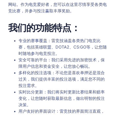
网站。作为电竞爱好者，您可以在这里尽情享受各类电
竞比赛，并参与投注赢取丰厚奖励。
我们的功能特点：
专业的赛事覆盖：雷竞技涵盖各类热门电竞比
赛，包括英雄联盟、DOTA2、CS:GO等，让您随
时随地参与电竞投注。
安全可靠的平台：我们采用先进的加密技术，保
障用户信息和资金安全，让您放心畅玩。
多样化的投注选项：不论您是喜欢单押还是混合
过关，我们提供丰富的投注选项，满足您不同的
投注需求。
实时比分更新：我们将实时更新比赛结果和赔率
变化，让您随时获取最新信息，做出明智的投注
决策。
用户友好的界面设计：雷竞技的界面简洁直观，