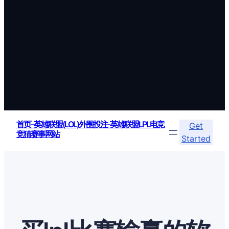
首页–英雄联盟(LOL)外围投注-英雄联盟LPL电竞
Get
竞猜赛事网站
Started