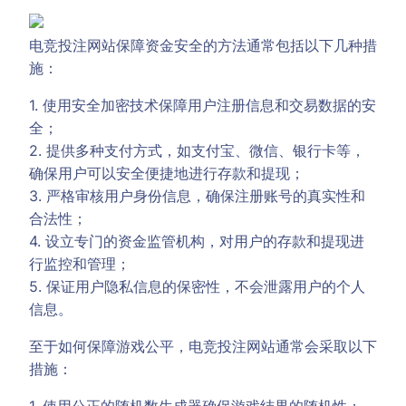
电竞投注网站保障资金安全的方法通常包括以下几种措
施：
1. 使用安全加密技术保障用户注册信息和交易数据的安
全；
2. 提供多种支付方式，如支付宝、微信、银行卡等，
确保用户可以安全便捷地进行存款和提现；
3. 严格审核用户身份信息，确保注册账号的真实性和
合法性；
4. 设立专门的资金监管机构，对用户的存款和提现进
行监控和管理；
5. 保证用户隐私信息的保密性，不会泄露用户的个人
信息。
至于如何保障游戏公平，电竞投注网站通常会采取以下
措施：
1. 使用公正的随机数生成器确保游戏结果的随机性；