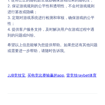
2. 保证游戏规则的公平性和透明性，不会对游戏规则
进行篡改或隐瞒；
3. 定期对游戏系统进行检测和审核，确保游戏的公平
性；
4. 提供客户服务支持，及时解决用户在游戏过程中遇
到的问题或纠纷。
希望以上信息能够为您提供帮助。如果您还有其他问题
或需要进一步帮助，请随时告诉我。
JJB竞技宝
, 
买电竞比赛输赢的app
, 
雷竞技raybet体育