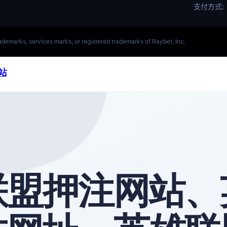
站
联盟押注网站、