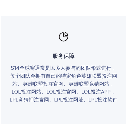
服务保障
S14全球赛通常是以多人参与的团队形式进行，
每个团队会拥有自己的特定角色英雄联盟投注网
站、英雄联盟投注官网、英雄联盟竞猜网站，
LOL投注网站、LOL投注官网、LOL投注APP，
LPL竞猜押注官网、LPL投注网址、LPL投注软件