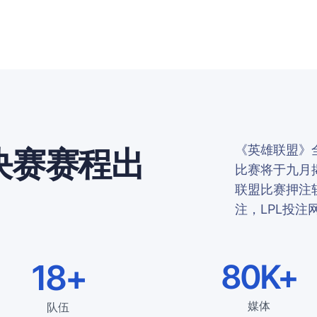
《英雄联盟》全
决赛赛程出
比赛将于九月
联盟比赛押注
注，LPL投注
18+
80K+
媒体
队伍