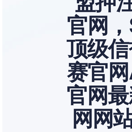
盟押
官网，
顶级信
赛官网
官网最
网网站