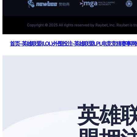
首页–英雄联盟(LOL)外围投注-英雄联盟LPL电竞竞猜赛事网
英雄