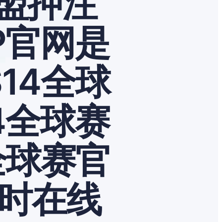
盟押注
P官网是
14全球
4全球赛
全球赛官
小时在线